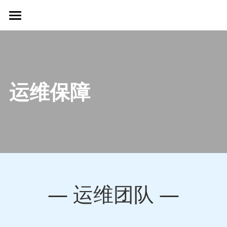
×
博客分类
首页
所有博客分类
公司概况
行业新闻
解决方案
运维保障
公司新闻
新闻资讯
生态环境监测
预警监测
招贤纳士
公司新闻
大数据应用
行业新闻
联系我们
运维保障
简体中文
— 运维团队 —
海事产品
简体中文
English