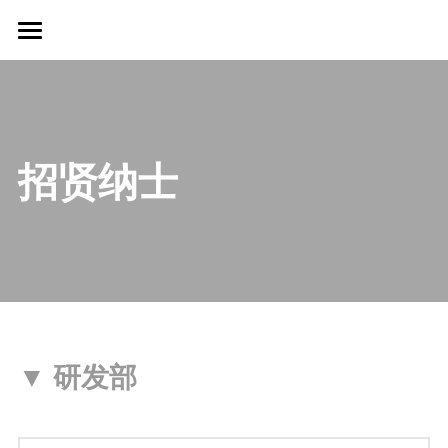
×
博客分类
首页
所有博客分类
公司概况
行业新闻
解决方案
招贤纳士
公司新闻
新闻资讯
生态环境监测
预警监测
招贤纳士
公司新闻
大数据应用
行业新闻
联系我们
运维保障
简体中文
▼ 
研发部
海事产品
简体中文
English