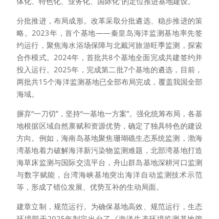
体化、特色化、业务化、国际化”的定位推进基地建设。
分批推进，布局成形。改革采取分批遴选、稳步推进的策
略。2023年，首个基地——秦皇岛海洋监测基地率先签
约运行，聚焦海水浴场保障与北戴河旅游旺季监测，探索
合作模式。2024年，首批共8个基地全面完成共建签约并
投入运行。2025年，完成第二批7个基地的遴选，目前，
两批共15个海洋监测基地已全部布局完成，覆盖我国全部
海域。
摒弃“一刀切”，坚持“一基地一方案”。强化统筹布局，各基
地根据区域自然禀赋和资源优势，确定了独具特色的建设
方向。例如，海南岛基地聚焦珊瑚礁生态系统监测，渤海
湾基地着力破解海洋新污染物监测难题，北部湾基地打造
海草床监测与国际交流平台，舟山群岛基地深耕河口监测
与数字赋能，台湾海峡基地突出海洋自动监测技术示范
等，形成了错位发展、优势互补的生动局面。
建章立制，规范运行。为确保基地高效、规范运行，生态
环境部于2025年制定出台了《海洋生态环境监测基地管