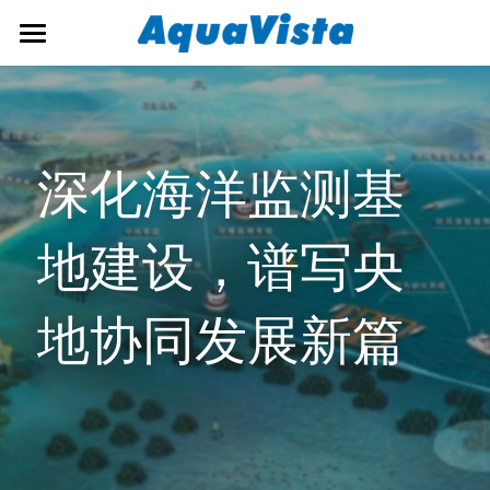
首页
公司概况
深化海洋监测基
解决方案
新闻资讯
生态环境监测
地建设，谱写央
预警监测
招贤纳士
公司新闻
地协同发展新篇
大数据应用
行业新闻
联系我们
运维保障
简体中文
海事产品
简体中文
English