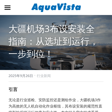
首页
大疆机场3布设安装全
公司概况
指南：从选址到运行，
解决方案
一步到位！
新闻资讯
生态环境监测
预警监测
招贤纳士
公司新闻
大数据应用
·
行业新闻
联系我们
2025年9月26日
行业新闻
运维保障
简体中文
引言
海事产品
简体中文
无论是行业巡检、安防监控还是测绘作业，大疆机场3作
为高效的无人机自动化作业枢纽，其布设安装的规范性直
English