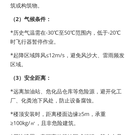
筑或构筑物。 
（2）气候条件：
*历史气温需在-30℃至50℃范围内，低于-20℃
时飞行器暂停作业。
*起降区域阵风≤12m/s，避免风沙大、雷雨频发
区域。 
（3）安全距离：
*远离加油站、危化品仓库等危险源，避开化工
厂、化粪池下风处，防止设备腐蚀。
*楼顶安装时，距离楼面边缘≥5m，承重
≥100kg/㎡，且非危险建筑。