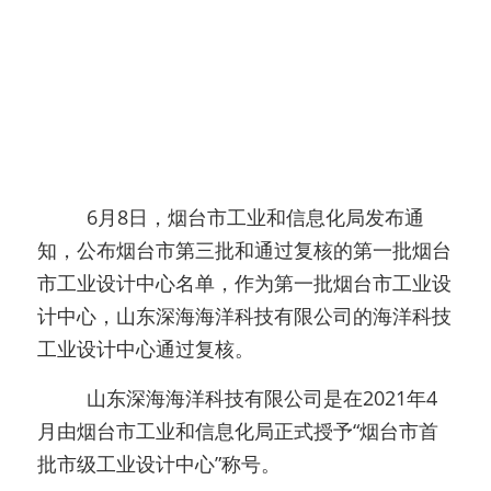
         6月8日，烟台市工业和信息化局发布通
知，公布烟台市第三批和通过复核的第一批烟台
市工业设计中心名单，作为第一批烟台市工业设
计中心，山东深海海洋科技有限公司的海洋科技
工业设计中心通过复核。
         山东深海海洋科技有限公司是在2021年4
月由烟台市工业和信息化局正式授予“烟台市首
批市级工业设计中心”称号。