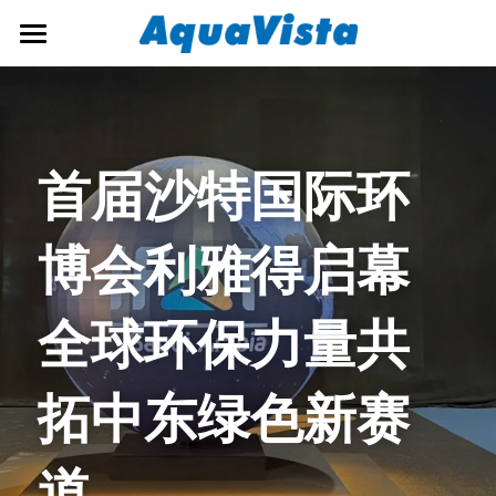
首页
公司概况
首届沙特国际环
解决方案
新闻资讯
生态环境监测
博会利雅得启幕 
预警监测
招贤纳士
公司新闻
全球环保力量共
大数据应用
行业新闻
联系我们
运维保障
简体中文
拓中东绿色新赛
海事产品
简体中文
道
English