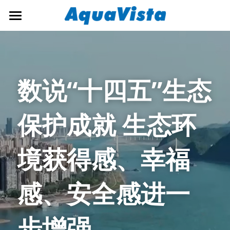
首页
公司概况
数说“十四五”生态
解决方案
新闻资讯
生态环境监测
保护成就 生态环
预警监测
招贤纳士
公司新闻
境获得感、幸福
大数据应用
行业新闻
联系我们
运维保障
简体中文
感、安全感进一
海事产品
简体中文
步增强
English