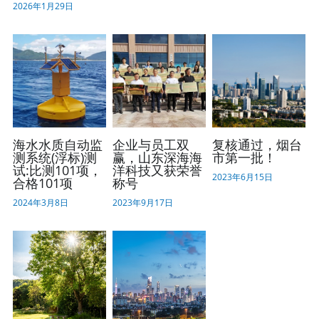
2026年1月29日
海水水质自动监
企业与员工双
复核通过，烟台
测系统(浮标)测
赢，山东深海海
市第一批！
试:比测101项，
洋科技又获荣誉
2023年6月15日
合格101项
称号
2024年3月8日
2023年9月17日