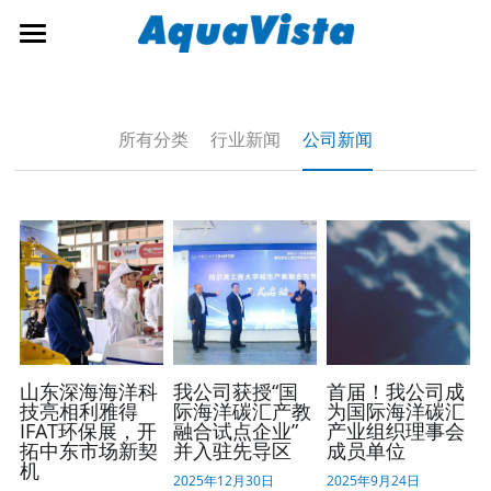
×
博客分类
首页
所有博客分类
公司概况
所有分类
行业新闻
公司新闻
行业新闻
解决方案
公司新闻
新闻资讯
生态环境监测
预警监测
招贤纳士
公司新闻
大数据应用
行业新闻
联系我们
运维保障
简体中文
山东深海海洋科
我公司获授“国
首届！我公司成
技亮相利雅得
际海洋碳汇产教
为国际海洋碳汇
IFAT环保展，开
融合试点企业”
产业组织理事会
海事产品
简体中文
拓中东市场新契
并入驻先导区
成员单位
机
2025年12月30日
2025年9月24日
English